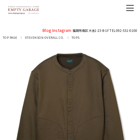
Blog
Instagram
福岡市南区大池1-23-8-1F TEL 092-551-0100
TOP PAGE
STEVENSON OVERALL CO.
TOPS