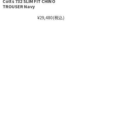
Colts 732 SLIM FIT CHINO
TROUSER Navy
¥29,480
(税込)