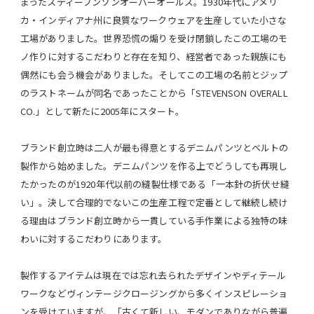
まったスティーブンソンオーバーオールズ。1930年代にアメリ
カ・インディアナ州に良質なワークウェアを生産していた小さな
工場がありました。世界恐慌の煽りを受け閉鎖したこの工場のモ
ノ作りに対するこだわりと存在を知り、経営者であった親族にも
偶然にも会う機会がありました。そしてこの工場の名前とジップ
のラストネームが同名であったことから「STEVENSON OVERALL
CO.」として新たに2005年にスタート。
ブランド創立時は二人が最も得意とするデニムパンツとベルトの
製作から始めました。デニムパンツを作る上でどうしても再現し
たかったのが1920年代以前の縫製仕様である「一本針の折伏せ縫
い」。決して合理的でないこの生産工程で定番として継続し続け
る理由はブランド創立時から一貫している手作業による独特の味
わいに対するこだわりにあります。
製作するアイテムは現在では忘れ去られたデザインやディテール
ワークなどヴィンテージクロージングから多くインスピレーショ
ンを受けていますが、「古くて新しい、モダンでありながら普遍